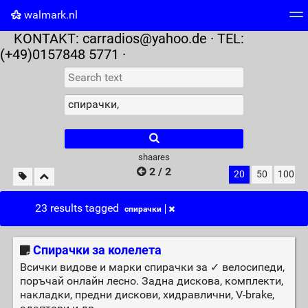
walmark.nl
KONTAKT:
carradios@yahoo.de
· TEL:
Tag cloud
Picture wall
Daily
RSS Feed
Logi
(+49)0157848 5771 ·
shaares
2 / 2
20
50
100
23 results tagged
спирачки
Спирачки за колелета
Всички видове и марки спирачки за ✓ велосипеди,
поръчай онлайн лесно. Задна дискова, комплекти,
накладки, предни дискови, хидравлични, V-brake,