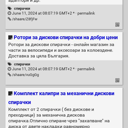
адаптори и др.
спирачки
June 11, 2024 at 08:07:19 GMT+2 * ·
permalink
/shaare/Z8fjFw
Ротори за дискови спирачки на добри цени
Ротори за дискови спирачки - онлайн магазин за
части за велосипеди и аксесоари за колоездене.
Доставка за цяла България.
спирачки
June 11, 2024 at 08:07:19 GMT+2 * ·
permalink
/shaare/vuGgGg
Комплект калипри за механични дискови
спирачки
Комплект от 2 спирачки ( без дискове и
преходници) за механична дискова
спирачка.Отлично спиране чрез "захапване" на
диска от двете накладки равномерно