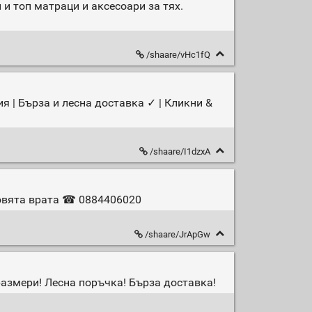
и топ матраци и аксесоари за тях.
/shaare/vHc1fQ
я | Бърза и лесна доставка ✓ | Кликни &
/shaare/I1dzxA
товята врата ☎ 0884406020
/shaare/JrApGw
размери! Лесна поръчка! Бърза доставка!