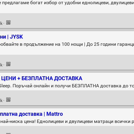
 предлагаме богат избор от удобни еднолицеви, двулицеви 
nk
·
ни | JYSK
обвайте в продължение на 100 нощи | До 25 години гаранци
nk
·
И ЦЕНИ + БЕЗПЛАТНА ДОСТАВКА
Sleep. Поръчай онлайн и получи БЕЗПЛАТНА доставка до 
nk
·
латна доставка | Mattro
 най-ниска цена! Еднолицеви и двулицеви матраци всички 