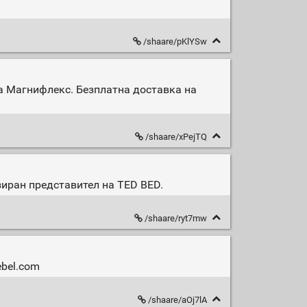
/shaare/pKlYSw
а Магнифлекс. Безплатна доставка на
/shaare/xPejTQ
зиран представител на TED BED.
/shaare/ryt7mw
ebel.com
/shaare/aOj7lA