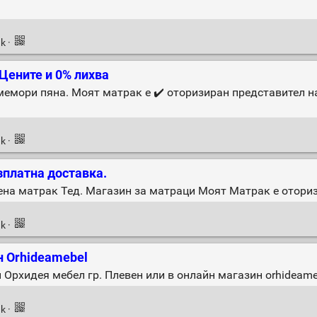
nk
·
 Цените и 0% лихва
мемори пяна. Моят матрак е ✔️ оторизиран представител н
nk
·
езплатна доставка.
цена матрак Тед. Магазин за матраци Моят Матрак е отори
nk
·
н Orhideamebel
 Орхидея мебел гр. Плевен или в онлайн магазин orhideam
nk
·