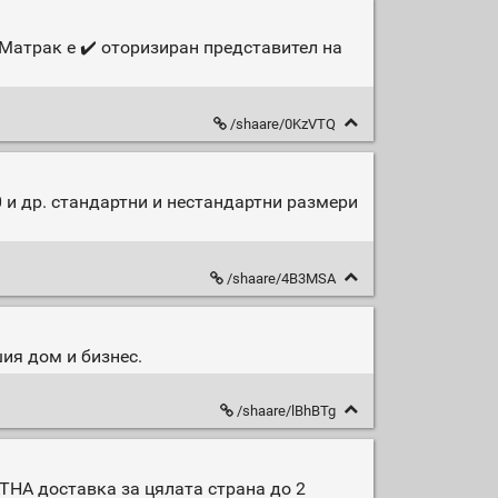
Матрак е ✔️ оторизиран представител на
/shaare/0KzVTQ
0 и др. стандартни и нестандартни размери
/shaare/4B3MSA
ия дом и бизнес.
/shaare/lBhBTg
АТНА доставка за цялата страна до 2