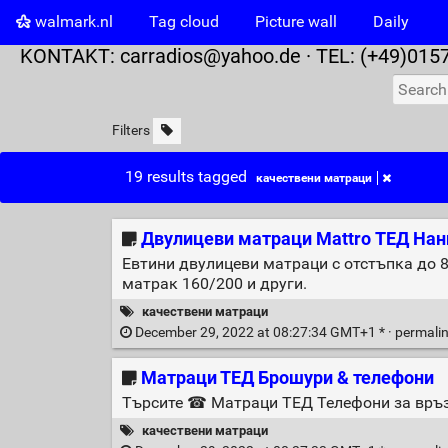
walmark.nl
Tag cloud
Picture wall
Daily
KONTAKT:
carradios@yahoo.de
· TEL: (+49)015
Filters
19 results tagged
качествени матраци
Двулицеви матраци Mattro ТЕД Нан
Евтини двулицеви матраци с отстъпка до 8
матрак 160/200 и други.
качествени матраци
December 29, 2022 at 08:27:34 GMT+1 * ·
permali
Матраци ТЕД Брошури & телефони
Търсите ☎ Матраци ТЕД Телефони за връзк
качествени матраци