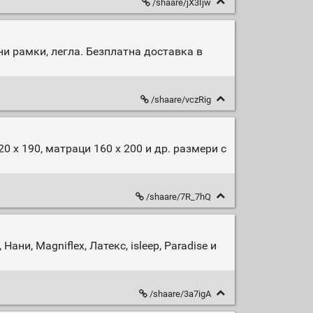
/shaare/jX3Ijw
и рамки, легла. Безплатна доставка в
/shaare/vczRig
0 х 190, матраци 160 х 200 и др. размери с
/shaare/7R_7hQ
ни, Magniflex, Латекс, isleep, Paradise и
/shaare/3a7igA