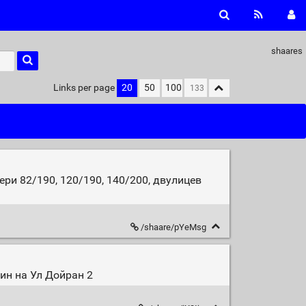
shaares
Links per page
20
50
100
ри 82/190, 120/190, 140/200, двулицев
/shaare/pYeMsg
ин на Ул Дойран 2