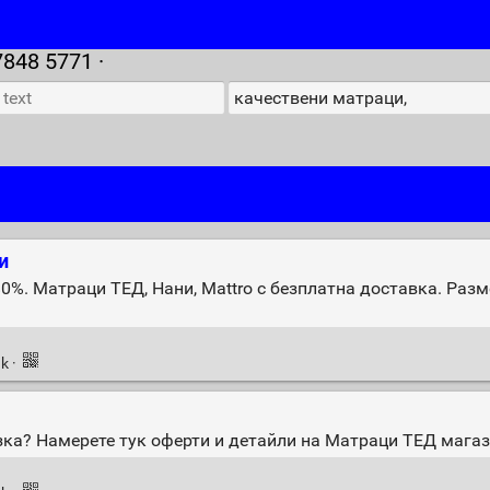
7848 5771 ·
и
0%. Матраци ТЕД, Нани, Mattro с безплатна доставка. Разме
nk
·
а? Намерете тук оферти и детайли на Матраци ТЕД магаз