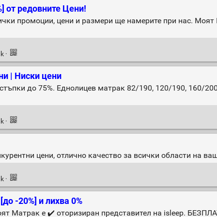
] от редовните Цени!
чки промоции, цени и размери ще намерите при нас. Моят 
nk
·
и | Ниски цени
тстъпки до 75%. Еднолицев матрак 82/190, 120/190, 160/20
nk
·
курентни цени, отлично качество за всички области на ваш
nk
·
[до -20%] и лихва 0%
оят Матрак е ✔️ оторизиран представител на isleep. БЕЗПЛ