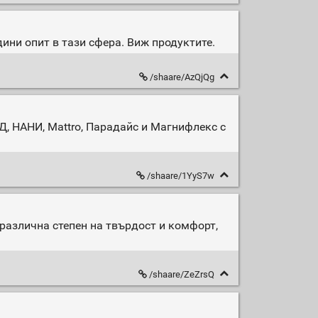
дини опит в тази сфера. Виж продуктите.
/shaare/AzQjQg
Д, НАНИ, Mattro, Парадайс и Магнифлекс с
/shaare/1YyS7w
 различна степен на твърдост и комфорт,
/shaare/ZeZrsQ