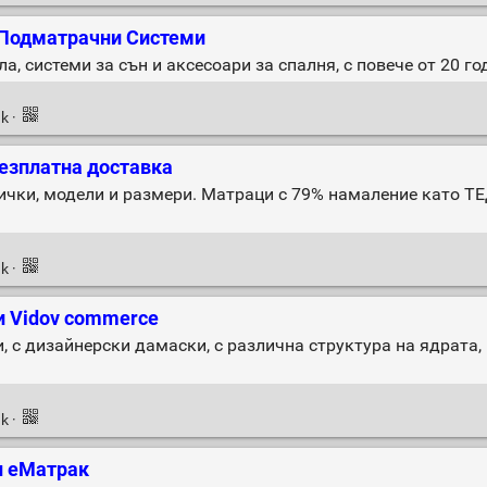
, Подматрачни Системи
а, системи за сън и аксесоари за спалня, с повече от 20 го
nk
·
зплатна доставка
ички, модели и размери. Матраци с 79% намаление като ТЕ
nk
·
и Vidov commerce
 с дизайнерски дамаски, с различна структура на ядрата,
nk
·
н еМатрак