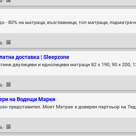
nk
·
о - 80% на матраци, възглавници, топ матраци, подматрачн
nk
·
атна доставка | Sleepzone
тини двулицеви и еднолицеви матраци 82 х 190, 90 х 200, 12
nk
·
ери на Водещи Марки
н представител. Моят Матрак е доверен партньор на Тед, На
nk
·