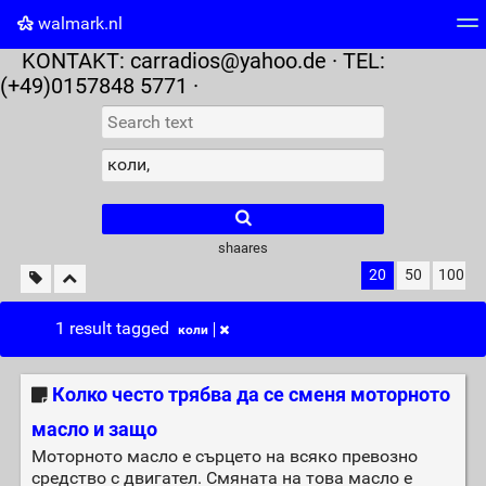
walmark.nl
KONTAKT:
carradios@yahoo.de
· TEL:
Tag cloud
Picture wall
Daily
RSS Feed
Logi
(+49)0157848 5771 ·
shaares
20
50
100
1 result tagged
коли
Колко често трябва да се сменя моторното
масло и защо
Моторното масло е сърцето на всяко превозно
средство с двигател. Смяната на това масло е