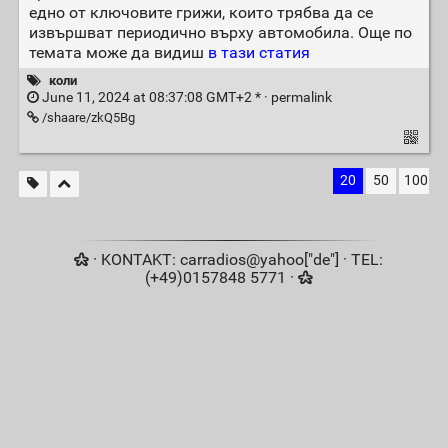
едно от ключовите грижи, които трябва да се
извършват периодично върху автомобила. Още по
темата може да видиш
в тази статия
коли
June 11, 2024 at 08:37:08 GMT+2 * ·
permalink
/shaare/zkQ5Bg
20
50
100
· KONTAKT: carradios@yahoo["de"] · TEL:
(+49)0157848 5771 ·