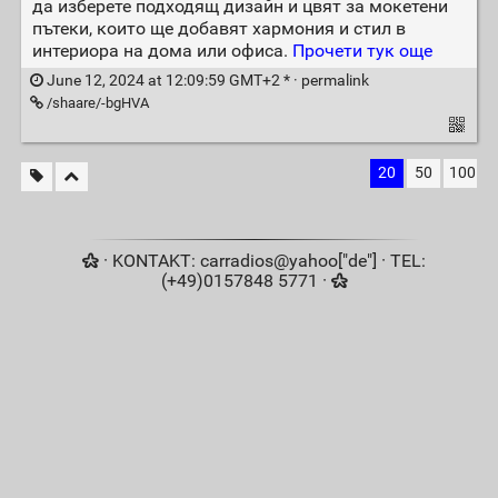
да изберете подходящ дизайн и цвят за мокетени
пътеки, които ще добавят хармония и стил в
интериора на дома или офиса.
Прочети тук още
June 12, 2024 at 12:09:59 GMT+2 * ·
permalink
/shaare/-bgHVA
20
50
100
· KONTAKT: carradios@yahoo["de"] · TEL:
(+49)0157848 5771 ·