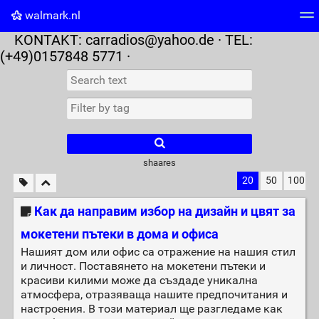
walmark.nl
KONTAKT:
carradios@yahoo.de
· TEL:
Tag cloud
Picture wall
Daily
RSS Feed
Logi
(+49)0157848 5771 ·
shaares
20
50
100
Как да направим избор на дизайн и цвят за
мокетени пътеки в дома и офиса
Нашият дом или офис са отражение на нашия стил
и личност. Поставянето на мокетени пътеки и
красиви килими може да създаде уникална
атмосфера, отразяваща нашите предпочитания и
настроения. В този материал ще разгледаме как