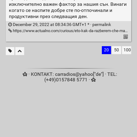
изключително важен фактор за нашия сън. Винаги
когато се наспите добре сте по-отпочинали и
продуктивни през следващия ден.
December 29, 2022 at 08:34:36 GMT+1 * ·
permalink
https://www.actualno.com/curious/eto-kak-da-razberem-che-matrakyt-e-za-smjana-news_1784200.html
20
50
100
· KONTAKT: carradios@yahoo["de"] · TEL:
(+49)0157848 5771 ·