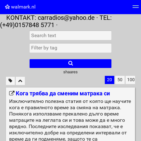
walmark.nl
KONTAKT:
carradios@yahoo.de
· TEL:
Tag cloud
Picture wall
Daily
RSS Feed
Logi
(+49)0157848 5771 ·
shaares
20
50
100
Кога трябва да сменим матрака си
Изключително полезна статия от която ще научите
кога е правилното време за смяна на матрака.
Понякога използваме прекалено дълго време
матраците на леглата си и това може да е много
вредно. Последните изследвания показват, че е
изключително добре на определени интервали от
време да ги подменяме, защото те са