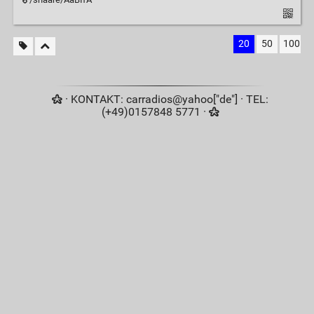
20
50
100
· KONTAKT: carradios@yahoo["de"] · TEL:
(+49)0157848 5771 ·