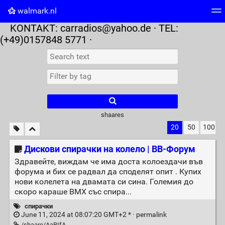
walmark.nl
KONTAKT:
carradios@yahoo.de
· TEL:
Tag cloud
Picture wall
Daily
RSS Feed
Logi
(+49)0157848 5771 ·
shaares
20
50
100
Дискови спирачки на колело | BB-Форум
Здравейте, виждам че има доста колоездачи във
форума и бих се радвал да споделят опит . Купих
нови колелета на двамата си сина. Големия до
скоро караше BMX със спира...
спирачки
June 11, 2024 at 08:07:20 GMT+2 * ·
permalink
/shaare/AaBIfA