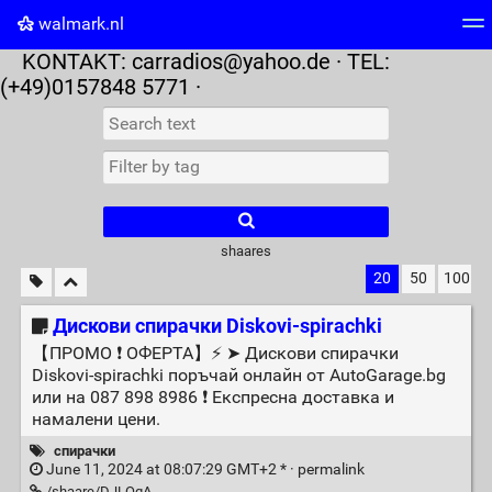
walmark.nl
KONTAKT:
carradios@yahoo.de
· TEL:
Tag cloud
Picture wall
Daily
RSS Feed
Logi
(+49)0157848 5771 ·
shaares
20
50
100
Дискови спирачки Diskovi-spirachki
【ПРОМО ❗ ОФЕРТА】⚡️ ➤ Дискови спирачки
Diskovi-spirachki поръчай онлайн от AutoGarage.bg
или на 087 898 8986 ❗ Експресна доставка и
намалени цени.
спирачки
June 11, 2024 at 08:07:29 GMT+2 * ·
permalink
/shaare/DJLOqA