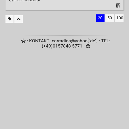
20
50
100
· KONTAKT: carradios@yahoo["de"] · TEL:
(+49)0157848 5771 ·