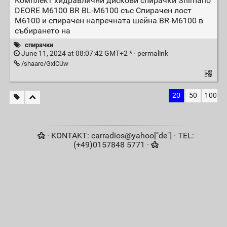
Комплект хидравлични дискови спирачки Shimano
DEORE M6100 BR BL-M6100 със Спирачен лост
M6100 и спирачен напречната шейна BR-M6100 в
събирането на
спирачки
June 11, 2024 at 08:07:42 GMT+2 * ·
permalink
/shaare/GxlCUw
20
50
100
· KONTAKT: carradios@yahoo["de"] · TEL:
(+49)0157848 5771 ·