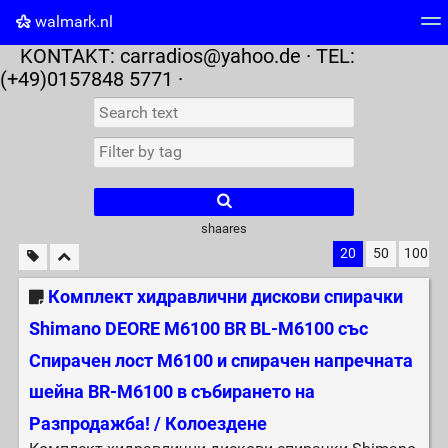
walmark.nl
KONTAKT:
carradios@yahoo.de
· TEL:
Tag cloud
Picture wall
Daily
RSS Feed
Logi
(+49)0157848 5771 ·
shaares
20
50
100
Комплект хидравлични дискови спирачки
Shimano DEORE M6100 BR BL-M6100 със
Спирачен лост M6100 и спирачен напречната
шейна BR-M6100 в събирането на
Разпродажба! / Колоездене