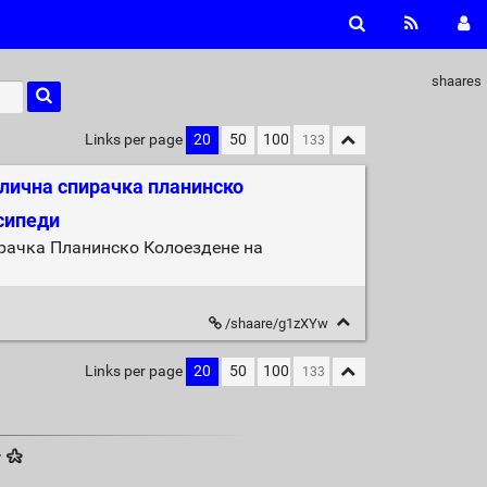
shaares
Links per page
20
50
100
влична спирачка планинско
осипеди
рачка Планинско Колоездене на
/shaare/g1zXYw
Links per page
20
50
100
·