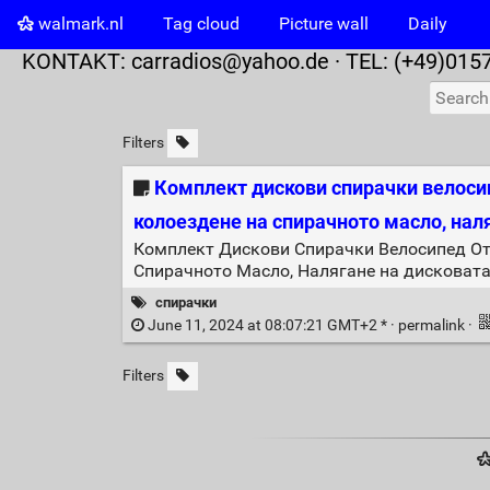
walmark.nl
Tag cloud
Picture wall
Daily
KONTAKT:
carradios@yahoo.de
· TEL: (+49)015
Filters
Комплект дискови спирачки велоси
колоездене на спирачното масло, нал
Комплект Дискови Спирачки Велосипед От
Спирачното Масло, Налягане на дисковата
спирачки
June 11, 2024 at 08:07:21 GMT+2 * ·
permalink
·
Filters