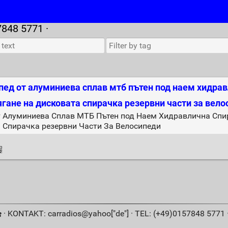
7848 5771 ·
пед от алуминиева сплав мтб пътен под наем хидра
ягане на дисковата спирачка резервни части за вел
 Алуминиева Сплав МТБ Пътен под Наем Хидравлична Спи
 Спирачка резервни Части За Велосипеди
· KONTAKT: carradios@yahoo["de"] · TEL: (+49)0157848 5771 