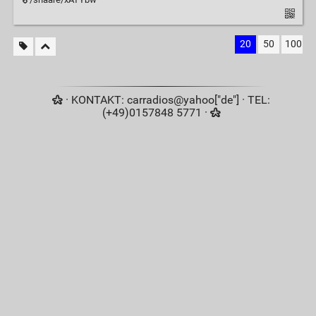
20
50
100
· KONTAKT: carradios@yahoo["de"] · TEL:
(+49)0157848 5771 ·