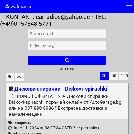
walmark.nl
KONTAKT:
carradios@yahoo.de
· TEL:
Tag cloud
Picture wall
Daily
RSS Feed
Logi
(+49)0157848 5771 ·
shaares
20
50
100
Дискови спирачки - Diskovi-spirachki
【ПРОМО ❗ ОФЕРТА】⚡️ ➤ Дискови спирачки
Diskovi-spirachki поръчай онлайн от AutoGarage.bg
или на 087 898 8986 ❗ Експресна доставка и
намалени цени.
спирачки
June 11, 2024 at 08:07:34 GMT+2 * ·
permalink
/shaare/xATYbw