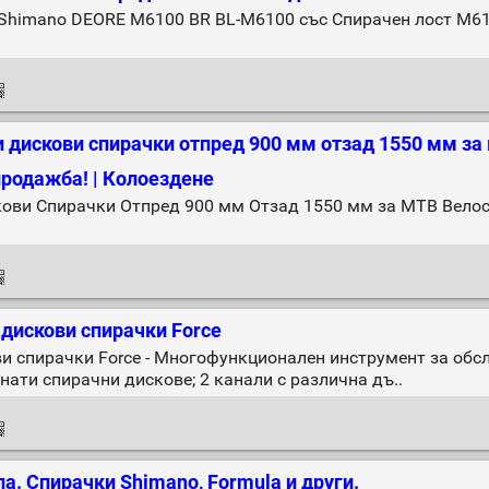
Shimano DEORE M6100 BR BL-M6100 със Спирачен лост M61
 дискови спирачки отпред 900 мм отзад 1550 мм за
продажба! | Колоездене
ови Спирачки Отпред 900 мм Отзад 1550 мм за МТВ Велос
дискови спирачки Force
 спирачки Force - Многофункционален инструмент за обсл
ати спирачни дискове; 2 канали с различна дъ..
ла. Спирачки Shimano, Formula и други.