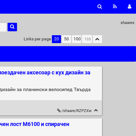
shaares
Links per page
20
50
100
оездачен аксесоар с кух дизайн за
 дизайн за планински велосипед Твърда
/shaare/RZPZXw
чен лост M6100 и спирачен