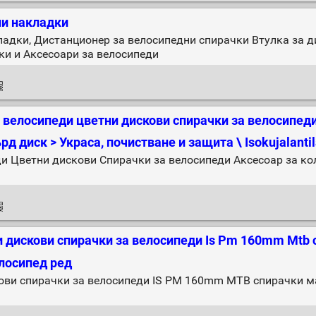
ни накладки
адки, Дистанционер за велосипедни спирачки Втулка за д
ки и Аксесоари за велосипеди
 велосипеди цветни дискови спирачки за велосипеди
д диск > Украса, почистване и защита \ Isokujalantila
и Цветни дискови Спирачки за велосипеди Аксесоар за кол
 дискови спирачки за велосипеди Is Pm 160mm Mtb 
лосипед ред
ви спирачки за велосипеди IS PM 160mm MTB спирачки м