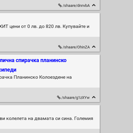
/shaare/dnnvbA
Т цени от 0 лв. до 820 лв. Купувайте и
/shaare/OhinZA
влична спирачка планинско
осипеди
рачка Планинско Колоездене на
/shaare/g1zXYw
ви колелета на двамата си сина. Големия