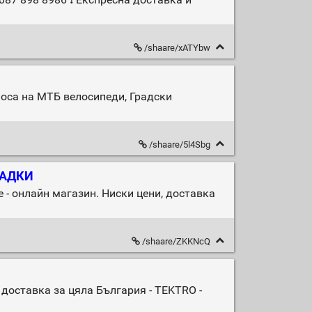
/shaare/xATYbw
носа на МТБ велосипеди, Градски
/shaare/5l4Sbg
ЛАДКИ
онлайн магазин. Ниски цени, доставка
/shaare/ZKKNcQ
оставка за цяла България - TEKTRO -