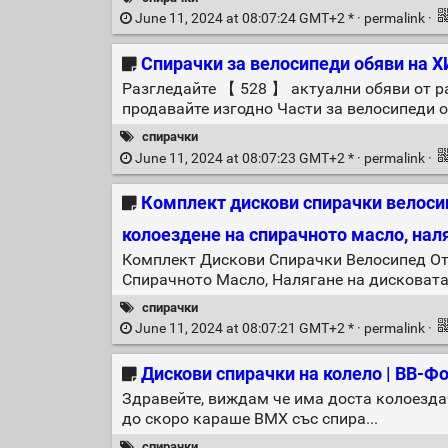
June 11, 2024 at 08:07:24 GMT+2 * ·
permalink
·
Спирачки за велосипеди обяви на Х
Разгледайте 【 528 】 актуални обяви от ра
продавайте изгодно Части за велосипеди о
спирачки
June 11, 2024 at 08:07:23 GMT+2 * ·
permalink
·
Комплект дискови спирачки велоси
колоездене на спирачното масло, нал
Комплект Дискови Спирачки Велосипед От
Спирачното Масло, Налягане на дисковата
спирачки
June 11, 2024 at 08:07:21 GMT+2 * ·
permalink
·
Дискови спирачки на колело | BB-Ф
Здравейте, виждам че има доста колоездач
до скоро караше BMX със спира...
спирачки