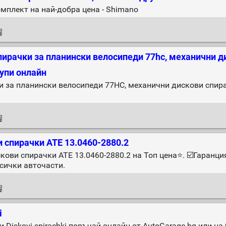
омплект на най-добра цена - Shimano
ирачки за планински велосипеди 77hc, механични д
Купи онлайн
 за планински велосипеди 77HC, механични дискови спира
 спирачки ATE 13.0460-2880.2
кови спирачки ATE 13.0460-2880.2 на Топ цена⭐. ☑️Гаран
всички авточасти.
i
skovi-spirachki поръчай онлайн от AutoGarage.bg или на 