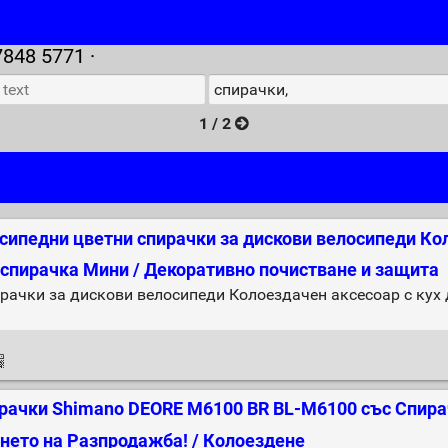
7848 5771 ·
1 / 2
сипедни цветни спирачки за дискови велосипеди Кол
 спирачка Мини / Декоративно почистване и защита
рачки за дискови велосипеди Колоездачен аксесоар с кух
рачки Shimano DEORE M6100 BR BL-M6100 със Спира
нето на Разпродажба! / Колоездене