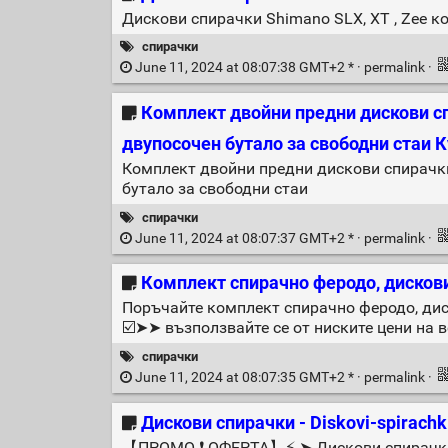
Дискови спирачки Shimano SLX, XT , Zee к
спирачки
June 11, 2024 at 08:07:38 GMT+2 * ·
permalink
·
Комплект двойни предни дискови сп
двупосочен бутало за свободни стаи 
Комплект двойни предни дискови спирачки
бутало за свободни стаи
спирачки
June 11, 2024 at 08:07:37 GMT+2 * ·
permalink
·
Комплект спирачно феродо, дискови
Поръчайте комплект спирачно феродо, дис
☑️➤➤ възползвайте се от ниските цени на 
спирачки
June 11, 2024 at 08:07:35 GMT+2 * ·
permalink
·
Дискови спирачки - Diskovi-spirachk
【ПРОМО ❗ ОФЕРТА】⚡️ ➤ Дискови спирачки Di