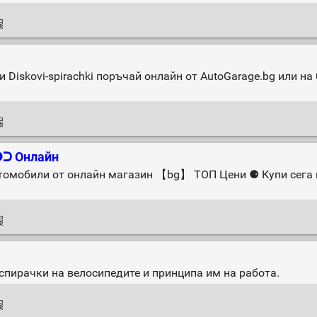
skovi-spirachki поръчай онлайн от AutoGarage.bg или на 
❶ᑐ Онлайн
томобили от онлайн магазин 【bg】 ТОП Цени ⚈ Купи сега 
спирачки на велосипедите и принципа им на работа.