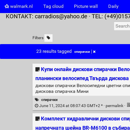
walmark.nl
Tag cloud
Picture wall
Daily
KONTAKT:
carradios@yahoo.de
· TEL: (+49)015
Filters
23 results tagged
спирачки
Купи онлайн дискови спирачки Вело
планински велосипед Твърда дискова
дискови спирачки Велосипедни цветни спи
дискова спирачка Мини
спирачки
June 11, 2024 at 08:07:43 GMT+2 * ·
permalink
·
Комплект хидравлични дискови спи
напречната шейна BR-M6100 в събира