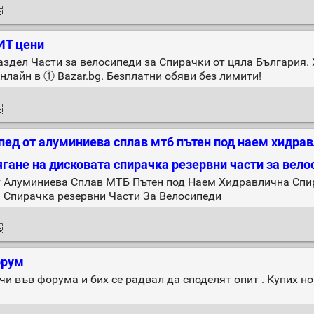
ИТ цени
здел Части за велосипеди за Спирачки от цяла България. ХИ
нлайн в ① Bazar.bg. Безплатни обяви без лимити!
пед от алуминиева сплав мтб пътен под наем хидра
ягане на дисковата спирачка резервни части за вел
 Алуминиева Сплав МТБ Пътен под Наем Хидравлична Спи
 Спирачка резервни Части За Велосипеди
орум
и във форума и бих се радвал да споделят опит . Купих но