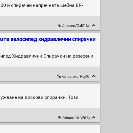
00 и спирачен напречната шейна BR-
/shaare/GxlCUw
 мтв велосипед хидравлични спирачки
ипед Хидравлични Спирачки на резервни
/shaare/JfHqVQ
ужване на дискови спирачки. Този
/shaare/A-WrUg