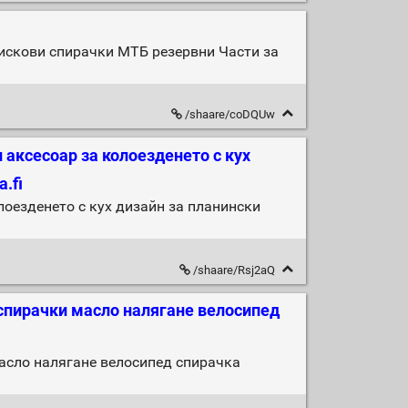
искови спирачки МТБ резервни Части за
/shaare/coDQUw
 аксесоар за колоезденето с кух
.fi
оезденето с кух дизайн за планински
/shaare/Rsj2aQ
спирачки масло налягане велосипед
асло налягане велосипед спирачка