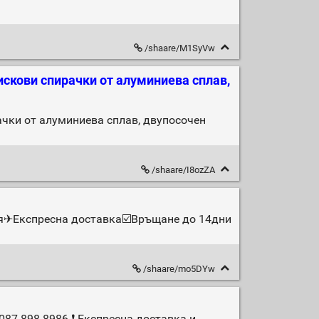
/shaare/M1SyVw
искови спирачки от алуминиева сплав,
чки от алуминиева сплав, двупосочен
/shaare/I8ozZA
ция✈Експресна доставка☑️Връщане до 14дни
/shaare/mo5DYw
087 898 8986 ❗ Експресна доставка и