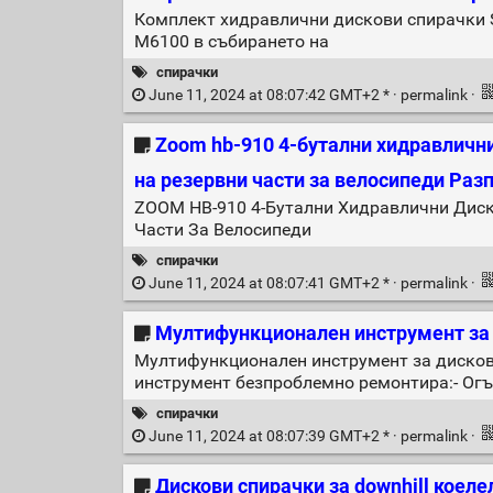
Комплект хидравлични дискови спирачки 
M6100 в събирането на
спирачки
June 11, 2024 at 08:07:42 GMT+2 * ·
permalink
·
Zoom hb-910 4-бутални хидравлични
на резервни части за велосипеди Раз
ZOOM HB-910 4-Бутални Хидравлични Диск
Части За Велосипеди
спирачки
June 11, 2024 at 08:07:41 GMT+2 * ·
permalink
·
Мултифункционален инструмент за 
Мултифункционален инструмент за дискови
инструмент безпроблемно ремонтира:- Огън
спирачки
June 11, 2024 at 08:07:39 GMT+2 * ·
permalink
·
Дискови спирачки за downhill коеле